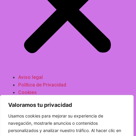
Aviso legal
Política de Privacidad
Cookies
Valoramos tu privacidad
Contacto
Usamos cookies para mejorar su experiencia de
C/ Doctor Ochoa, 7 14500 Puente Genil Córdoba
navegación, mostrarle anuncios o contenidos
685 53 06 02
personalizados y analizar nuestro tráfico. Al hacer clic en