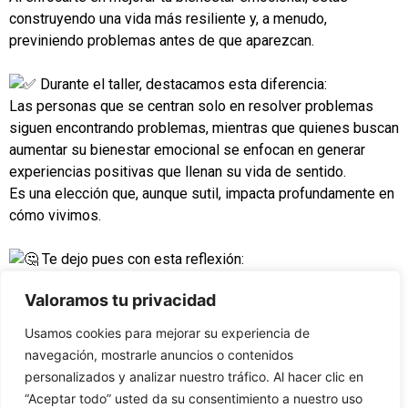
construyendo una vida más resiliente y, a menudo,
previniendo problemas antes de que aparezcan.
Durante el taller, destacamos esta diferencia:
Las personas que se centran solo en resolver problemas
siguen encontrando problemas, mientras que quienes buscan
aumentar su bienestar emocional se enfocan en generar
experiencias positivas que llenan su vida de sentido.
Es una elección que, aunque sutil, impacta profundamente en
cómo vivimos.
Te dejo pues con esta reflexión:
¿Estás viviendo para apagar fuegos o para encender la
Valoramos tu privacidad
chispa de una vida emocionalmente plena?
Al cambiar el foco hacia lo positivo, podemos aprender no
Usamos cookies para mejorar su experiencia de
solo a gestionar el estrés, sino también a nutrir un bienestar
navegación, mostrarle anuncios o contenidos
emocional que nos impulse a conectar mejor con nosotros
personalizados y analizar nuestro tráfico. Al hacer clic en
mismos y con los demás.
“Aceptar todo” usted da su consentimiento a nuestro uso