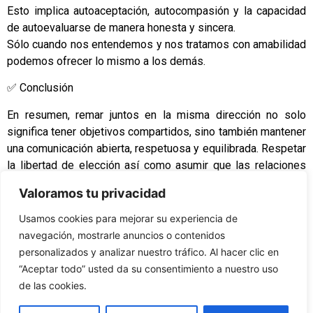
Esto implica autoaceptación, autocompasión y la capacidad
de autoevaluarse de manera honesta y sincera.
Sólo cuando nos entendemos y nos tratamos con amabilidad
podemos ofrecer lo mismo a los demás.
✅ Conclusión
En resumen, remar juntos en la misma dirección no solo
significa tener objetivos compartidos, sino también mantener
una comunicación abierta, respetuosa y equilibrada. Respetar
la libertad de elección así como asumir que las relaciones
son acuerdos que se renuevan libremente cada día.
Valoramos tu privacidad
Las relaciones saludables son aquellas que nutren, apoyan y
Usamos cookies para mejorar su experiencia de
permiten crecer tanto en conjunto como individualmente a
navegación, mostrarle anuncios o contenidos
todos los implicados.
personalizados y analizar nuestro tráfico. Al hacer clic en
Ya sea con nuestra pareja, familia, amigos o con nosotros
“Aceptar todo” usted da su consentimiento a nuestro uso
mismos, cuando compartimos la misma intención,
de las cookies.
construimos vínculos funcionales y saludables.