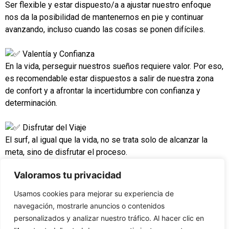
Ser flexible y estar dispuesto/a a ajustar nuestro enfoque
nos da la posibilidad de mantenernos en pie y continuar
avanzando, incluso cuando las cosas se ponen difíciles.
Valentía y Confianza
En la vida, perseguir nuestros sueños requiere valor. Por eso,
es recomendable estar dispuestos a salir de nuestra zona
de confort y a afrontar la incertidumbre con confianza y
determinación.
Disfrutar del Viaje
El surf, al igual que la vida, no se trata solo de alcanzar la
meta, sino de disfrutar el proceso.
Las experiencias que vivimos y las lecciones que
Valoramos tu privacidad
aprendemos a lo largo del camino son tan valiosas como el
destino final.
Usamos cookies para mejorar su experiencia de
Por eso, permítete disfrutar de cada momento, de cada
navegación, mostrarle anuncios o contenidos
pequeña gran victoria, y aprende a apreciar la belleza del
personalizados y analizar nuestro tráfico. Al hacer clic en
viaje, mientras surfeas